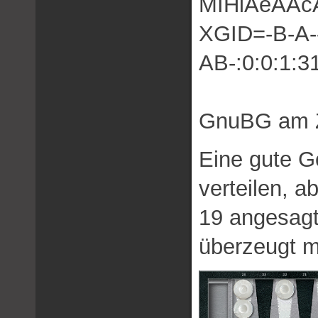
MIHlAeAAc
XGID=-B-A---
AB-:0:0:1:3
GnuBG am Z
Eine gute Ge
verteilen, a
19 angesagt
überzeugt m