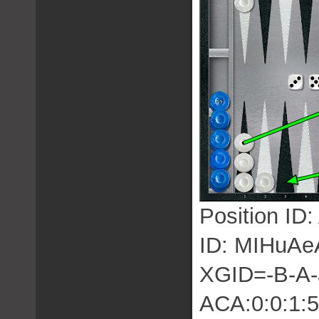
Position 
ID: MIHuA
XGID=-B-A-a-
ACA:0:0:1:5