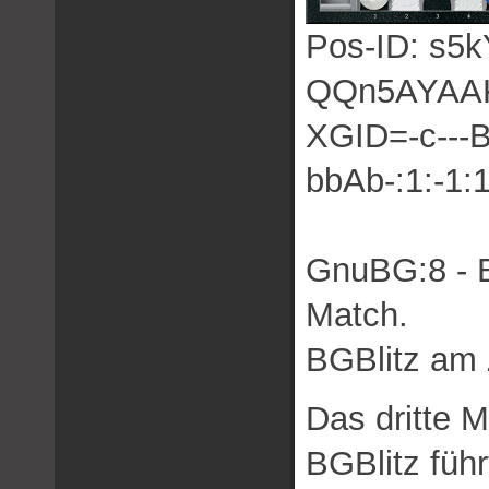
Pos-ID: s
QQn5AYAA
XGID=-c---B
bbAb-:1:-1:1
GnuBG:8 - B
Match.
BGBlitz am 
Das dritte 
BGBlitz führ