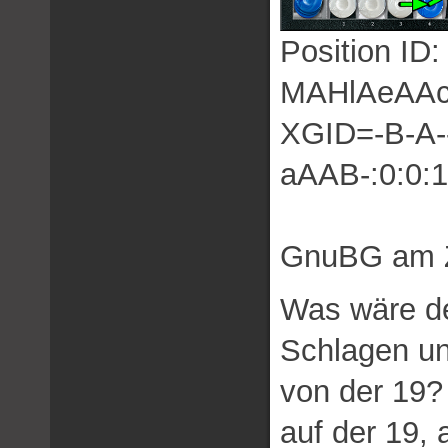
Position I
MAHlAeAA
XGID=-B-A---
aAAB-:0:0:1
GnuBG am Z
Was wäre de
Schlagen un
von der 19?
auf der 19, 