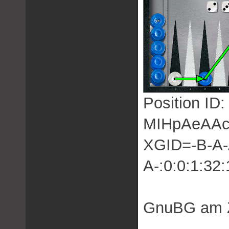
Position I
MIHpAeAA
XGID=-B-A-A-
A-:0:0:1:32:
GnuBG am Z