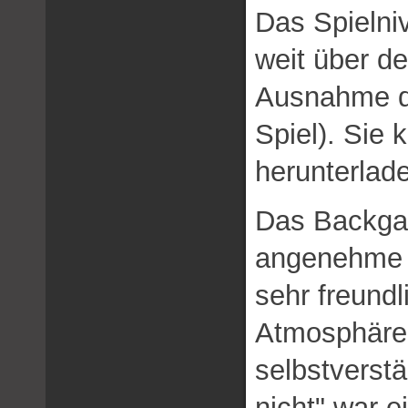
Das Spielniv
weit über d
Ausnahme de
Spiel). Sie 
herunterlad
Das Backga
angenehme V
sehr freund
Atmosphäre 
selbstverstä
nicht" war e