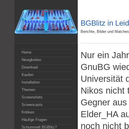
BGBlitz in Lei
Berichte, Bilder und Matche
Home
Nur ein Jahr
Neuigkeiten
GnuBG wiede
Download
Kaufen
Universität 
Installation
Nikos nicht 
Themen
Screenshots
Gegner aus 
Screencasts
Elder_HA au
Kritiken
Häufige Fragen
noch nicht b
Schummelt BGBlitz?