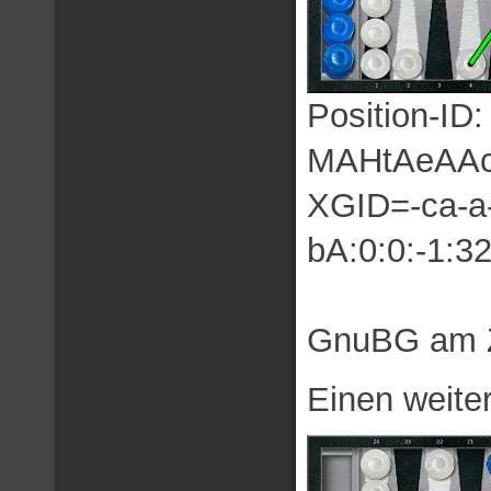
Position-I
MAHtAeAA
XGID=-ca-a-c
bA:0:0:-1:3
GnuBG am Z
Einen weiter