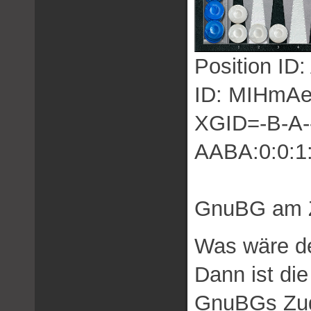
Position 
ID: MIHmA
XGID=-B-A---
AABA:0:0:1:
GnuBG am Z
Was wäre de
Dann ist die
GnuBGs Zug