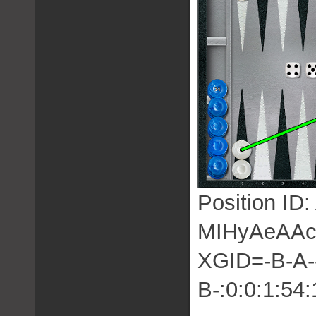
Position 
MIHyAeAA
XGID=-B-A---
B-:0:0:1:54: