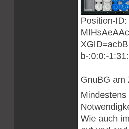
Position-ID
MIHsAeAA
XGID=acbBB
b-:0:0:-1:31
GnuBG am Z
Mindestens 
Notwendigkei
Wie auch imm