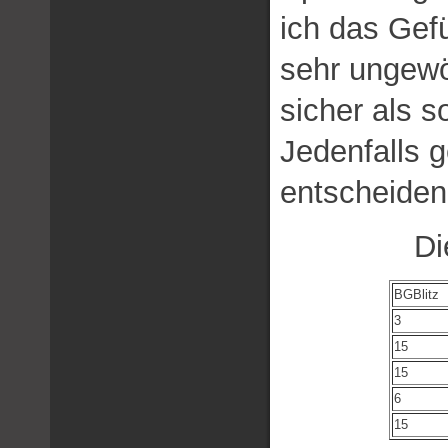
ich das Gefü
sehr ungewö
sicher als so
Jedenfalls 
entscheiden
Di
BGBlitz
3
15
15
6
15