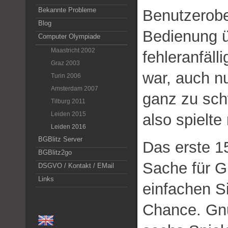
Bekannte Probleme
Benutzerober
Blog
Bedienung ü
Computer Olympiade
Maastricht 2002
fehleranfäll
Graz 2003
war, auch nu
Turin 2006
Amsterdam 2007
ganz zu sch
Tilburg 2011
Leiden 2015
also spielt
Leiden 2016
BGBlitz Server
Das erste 1
BGBlitz2go
Sache für G
DSGVO / Kontakt / EMail
Links
einfachen S
Chance. Gn