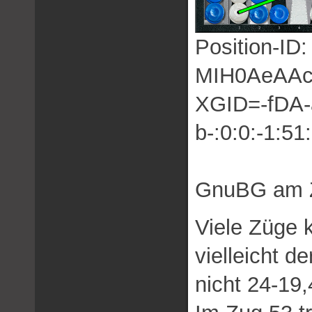
Position-I
MIH0AeAA
XGID=-fDA-ab
b-:0:0:-1:51
GnuBG am Z
Viele Züge 
vielleicht d
nicht 24-19,