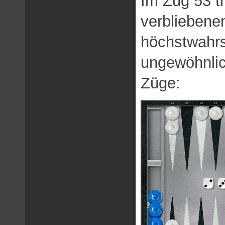
Im Zug 53 t
verbliebene
höchstwahrs
ungewöhnlic
Züge: